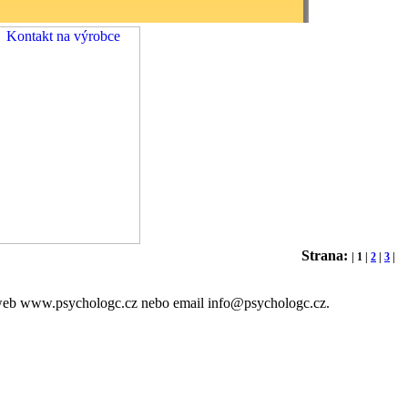
Strana:
|
1
|
2
|
3
|
z web www.psychologc.cz nebo email info@psychologc.cz.