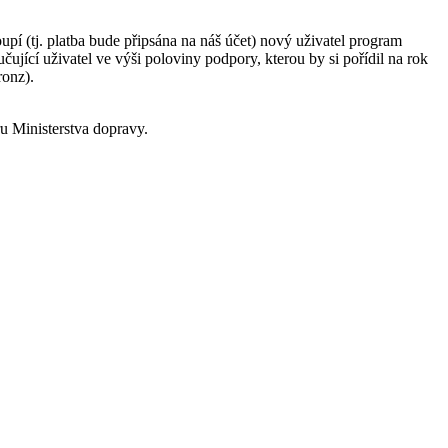
í (tj. platba bude připsána na náš účet) nový uživatel program
čující uživatel ve výši poloviny podpory, kterou by si pořídil na rok
ronz).
ru Ministerstva dopravy.