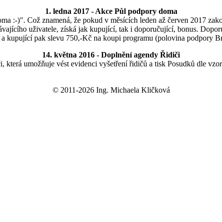
1. ledna 2017
- Akce Půl podpory doma
a :-)". Což znamená, že pokud v měsících leden až červen 2017 zakoup
ajícího uživatele, získá jak kupující, tak i doporučující, bonus. Doporu
a kupující pak slevu 750,-Kč na koupi programu (polovina podpory B
14. května 2016
- Doplnění agendy Řidiči
 která umožňuje vést evidenci vyšetření řidičů a tisk Posudků dle vzo
© 2011-2026 Ing. Michaela Kličková