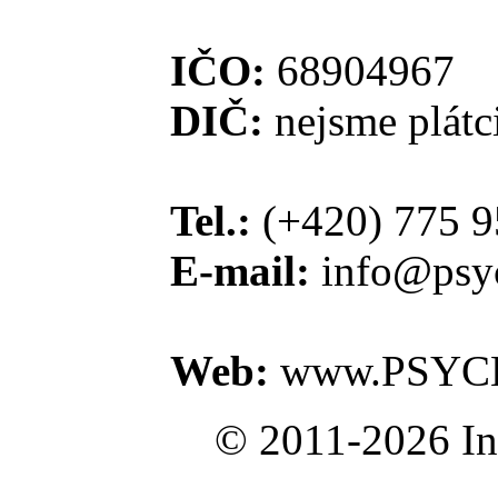
IČO:
68904967
DIČ:
nejsme plát
Tel.:
(+420) 775 9
E-mail:
info@psyc
Web:
www.PSYC
© 2011-2026 In